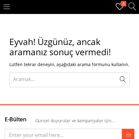
0
OTURUM AÇ
KAYIT OL
Eyvah!
Üzgünüz, ancak
Giriş yapmak için kullanıcı adınızı ve şifrenizi girin.
aramanız sonuç vermedi!
Lütfen tekrar deneyin, aşağıdaki arama formunu kullanın.
Beni hatırla
Oturum Aç
E-Bülten
Güncel duyurular ve kampanyalar için...
Şifremi unuttum?
Veya ile giriş yapın