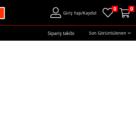
0
0
Giriş Yap/Kaydol
Sipariş takibi
Son Görüntülenen