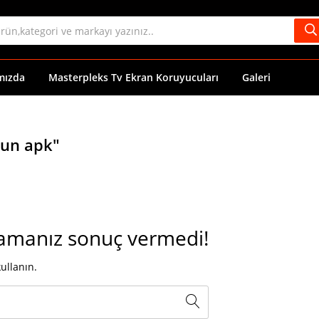
mızda
Masterpleks Tv Ekran Koruyucuları
Galeri
oun apk"
amanız sonuç vermedi!
ullanın.