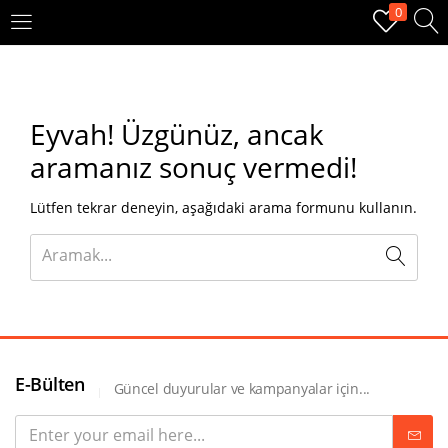
0
OTURUM AÇ
KAYIT OL
Eyvah!
Üzgünüz, ancak
Giriş yapmak için kullanıcı adınızı ve şifrenizi girin.
aramanız sonuç vermedi!
Lütfen tekrar deneyin, aşağıdaki arama formunu kullanın.
Beni hatırla
Oturum Aç
E-Bülten
Güncel duyurular ve kampanyalar için...
Şifremi unuttum?
Veya ile giriş yapın