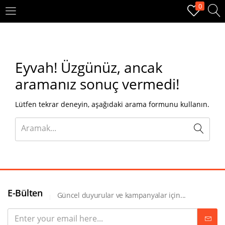
0
OTURUM AÇ
KAYIT OL
Eyvah!
Üzgünüz, ancak
Giriş yapmak için kullanıcı adınızı ve şifrenizi girin.
aramanız sonuç vermedi!
Lütfen tekrar deneyin, aşağıdaki arama formunu kullanın.
Beni hatırla
Oturum Aç
E-Bülten
Güncel duyurular ve kampanyalar için...
Şifremi unuttum?
Veya ile giriş yapın