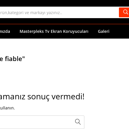
mızda
Masterpleks Tv Ekran Koruyucuları
Galeri
e fiable"
amanız sonuç vermedi!
ullanın.