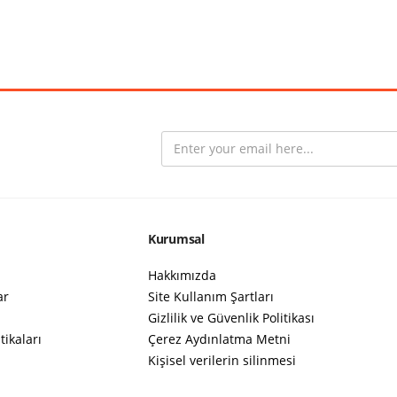
Kurumsal
Hakkımızda
ar
Site Kullanım Şartları
Gizlilik ve Güvenlik Politikası
tikaları
Çerez Aydınlatma Metni
Kişisel verilerin silinmesi