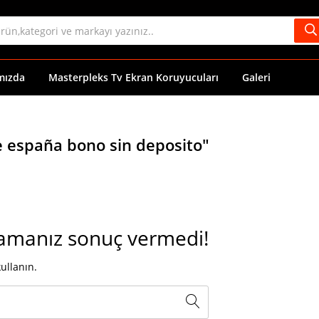
mızda
Masterpleks Tv Ekran Koruyucuları
Galeri
ne españa bono sin deposito"
amanız sonuç vermedi!
ullanın.