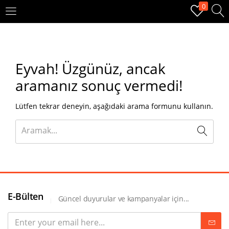
0
OTURUM AÇ
KAYIT OL
Eyvah!
Üzgünüz, ancak
Giriş yapmak için kullanıcı adınızı ve şifrenizi girin.
aramanız sonuç vermedi!
Lütfen tekrar deneyin, aşağıdaki arama formunu kullanın.
Beni hatırla
Oturum Aç
E-Bülten
Güncel duyurular ve kampanyalar için...
Şifremi unuttum?
Veya ile giriş yapın