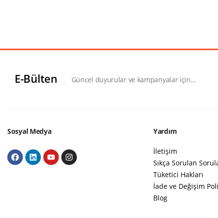
E-Bülten
Güncel duyurular ve kampanyalar için...
Sosyal Medya
Yardım
İletişim
Sıkça Sorulan Sorul
Tüketici Hakları
İade ve Değişim Poli
Blog