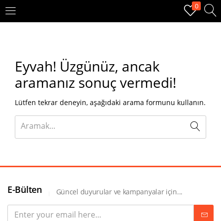
0
OTURUM AÇ
KAYIT OL
Eyvah!
Üzgünüz, ancak
Giriş yapmak için kullanıcı adınızı ve şifrenizi girin.
aramanız sonuç vermedi!
Lütfen tekrar deneyin, aşağıdaki arama formunu kullanın.
Beni hatırla
Oturum Aç
E-Bülten
Güncel duyurular ve kampanyalar için...
Şifremi unuttum?
Veya ile giriş yapın