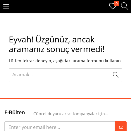
0
OTURUM AÇ
KAYIT OL
Eyvah!
Üzgünüz, ancak
Giriş yapmak için kullanıcı adınızı ve şifrenizi girin.
aramanız sonuç vermedi!
Lütfen tekrar deneyin, aşağıdaki arama formunu kullanın.
Beni hatırla
Oturum Aç
E-Bülten
Güncel duyurular ve kampanyalar için...
Şifremi unuttum?
Veya ile giriş yapın