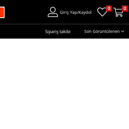
0
0
Giriş Yap/Kaydol
Sipariş takibi
Son Görüntülenen