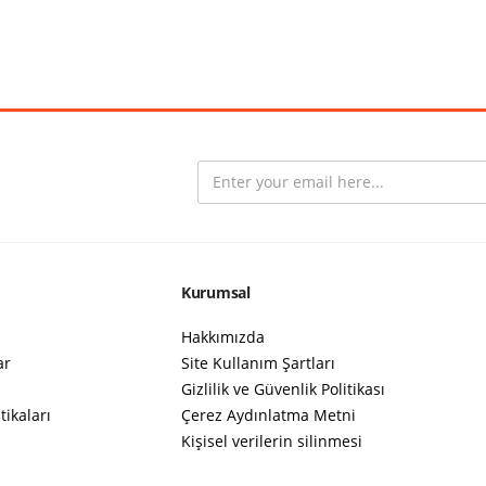
Kurumsal
Hakkımızda
ar
Site Kullanım Şartları
Gizlilik ve Güvenlik Politikası
tikaları
Çerez Aydınlatma Metni
Kişisel verilerin silinmesi