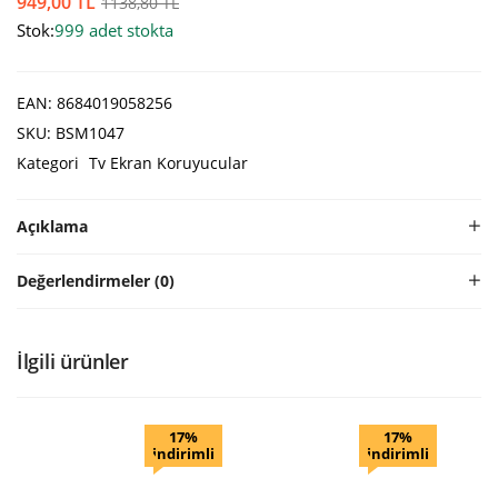
949,00
TL
1138,80
TL
Stok:
999 adet stokta
EAN:
8684019058256
SKU:
BSM1047
Kategori
Tv Ekran Koruyucular
Açıklama
Değerlendirmeler (0)
İlgili ürünler
17%
17%
indirimli
indirimli