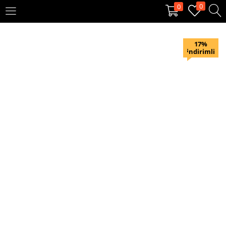
0
0
OTURUM AÇ
KAYIT OL
17%
indirimli
Giriş yapmak için kullanıcı adınızı ve şifrenizi girin.
Beni hatırla
Oturum Aç
Şifremi unuttum?
Veya ile giriş yapın