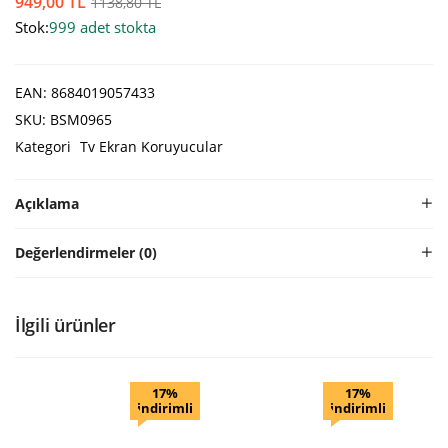
949,00
TL
1138,80
TL
Stok:
999 adet stokta
EAN:
8684019057433
SKU:
BSM0965
Kategori
Tv Ekran Koruyucular
Açıklama
Değerlendirmeler (0)
İlgili ürünler
17%
17%
indirimli
indirimli