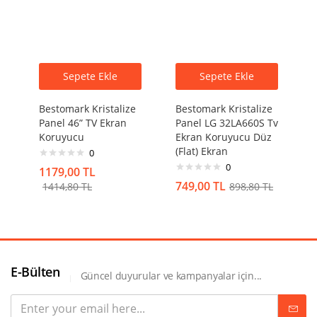
Sepete Ekle
Sepete Ekle
Bestomark Kristalize
Bestomark Kristalize
Panel 46” TV Ekran
Panel LG 32LA660S Tv
Koruyucu
Ekran Koruyucu Düz
(Flat) Ekran
0
0
1179,00
TL
749,00
TL
1414,80
TL
898,80
TL
E-Bülten
Güncel duyurular ve kampanyalar için...