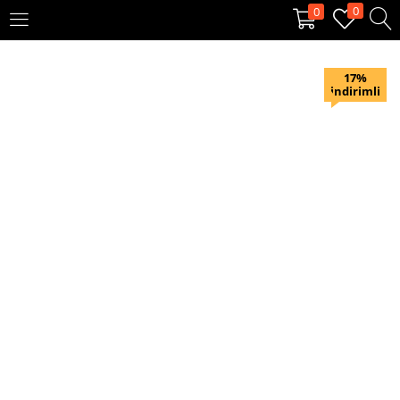
0
0
OTURUM AÇ
KAYIT OL
17%
indirimli
Giriş yapmak için kullanıcı adınızı ve şifrenizi girin.
Beni hatırla
Oturum Aç
Şifremi unuttum?
Veya ile giriş yapın