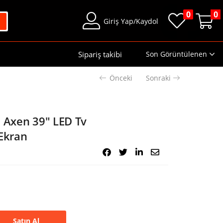
0
0
Giriş Yap/Kaydol
Sipariş takibi
Son Görüntülenen
Önceki
Sonraki
l Axen 39″ LED Tv
 Ekran
Satın Al