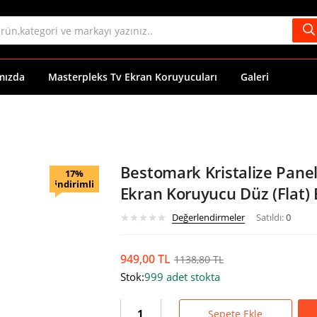
mızda
Masterpleks Tv Ekran Koruyucuları
Galeri
Bestomark Kristalize Pane
17%
indirimli
Ekran Koruyucu Düz (Flat)
Değerlendirmeler
Satıldı:
0
949,00
TL
1138,80
TL
Stok:
999 adet stokta
Sepete Ekle