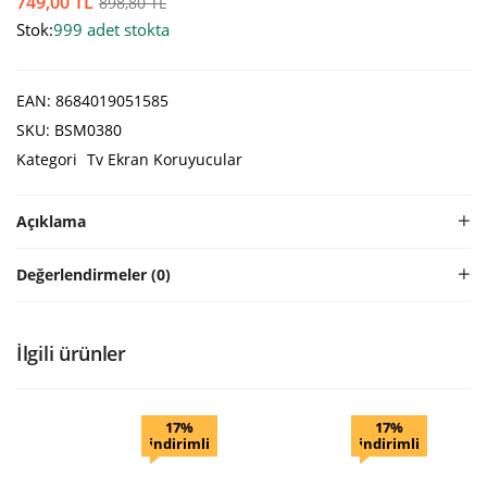
749,00
TL
898,80
TL
Stok:
999 adet stokta
EAN:
8684019051585
SKU:
BSM0380
Kategori
Tv Ekran Koruyucular
Açıklama
Değerlendirmeler (0)
İlgili ürünler
17%
17%
indirimli
indirimli