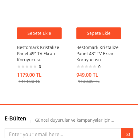
Sepete Ekle
Sepete Ekle
Bestomark Kristalize
Bestomark Kristalize
Panel 49” TV Ekran
Panel 43” TV Ekran
Koruyucusu
Koruyucusu
0
0
1179,00
TL
949,00
TL
1414,80
TL
1138,80
TL
E-Bülten
Güncel duyurular ve kampanyalar için...