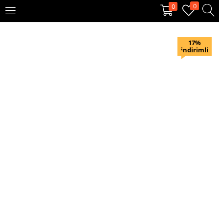
0
0
OTURUM AÇ
KAYIT OL
17%
indirimli
Giriş yapmak için kullanıcı adınızı ve şifrenizi girin.
Beni hatırla
Oturum Aç
Şifremi unuttum?
Veya ile giriş yapın