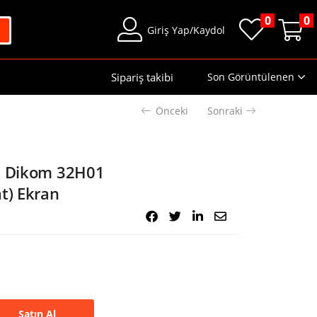
0
0
Giriş Yap/Kaydol
Sipariş takibi
Son Görüntülenen
Önceki
Sonraki
el Dikom 32H01
t) Ekran
Satın Al