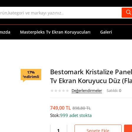
mızda
Masterpleks Tv Ekran Koruyucuları
Galeri
Bestomark Kristalize Pan
17%
indirimli
Tv Ekran Koruyucu Düz (Fla
Değerlendirmeler
Satıldı:
0
749,00
TL
898,80
TL
Stok:
999 adet stokta
Sepete Ekle