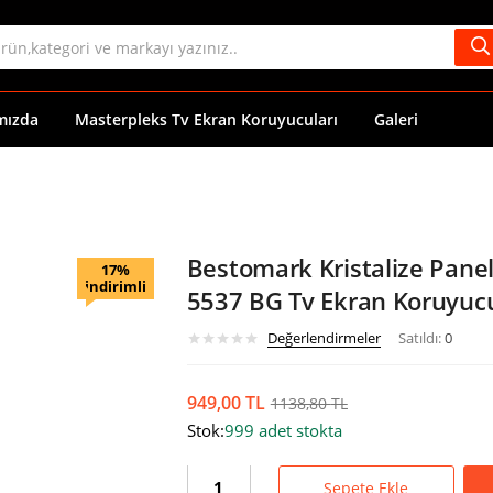
mızda
Masterpleks Tv Ekran Koruyucuları
Galeri
Bestomark Kristalize Pane
17%
indirimli
5537 BG Tv Ekran Koruyucu
Değerlendirmeler
Satıldı:
0
949,00
TL
1138,80
TL
Stok:
999 adet stokta
Sepete Ekle