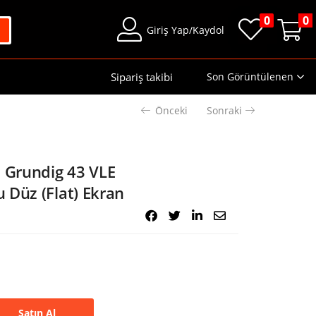
0
0
Giriş Yap/Kaydol
Sipariş takibi
Son Görüntülenen
Önceki
Sonraki
l Grundig 43 VLE
 Düz (Flat) Ekran
Satın Al