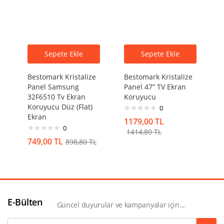
Sepete Ekle
Sepete Ekle
Bestomark Kristalize
Bestomark Kristalize
Panel Samsung
Panel 47” TV Ekran
32F6510 Tv Ekran
Koruyucu
Koruyucu Düz (Flat)
0
Ekran
1179,00
TL
0
1414,80
TL
749,00
TL
898,80
TL
E-Bülten
Güncel duyurular ve kampanyalar için...