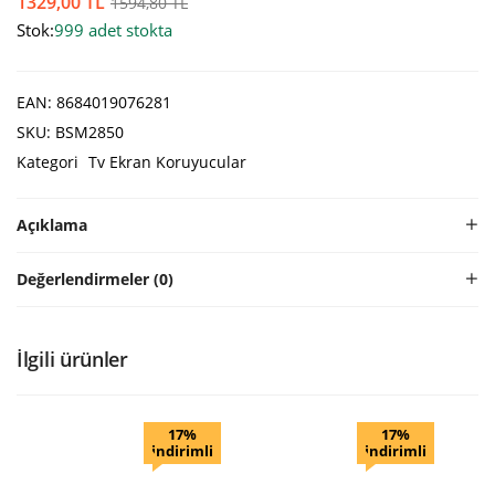
1329,00
TL
1594,80
TL
Stok:
999 adet stokta
EAN:
8684019076281
SKU:
BSM2850
Kategori
Tv Ekran Koruyucular
Açıklama
Değerlendirmeler (0)
İlgili ürünler
17%
17%
indirimli
indirimli