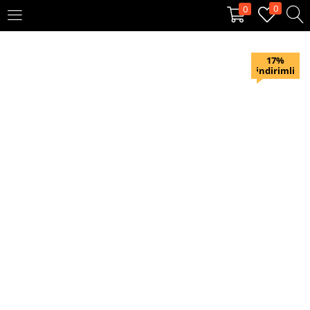
0
0
OTURUM AÇ
KAYIT OL
17%
indirimli
Giriş yapmak için kullanıcı adınızı ve şifrenizi girin.
Beni hatırla
Oturum Aç
Şifremi unuttum?
Veya ile giriş yapın