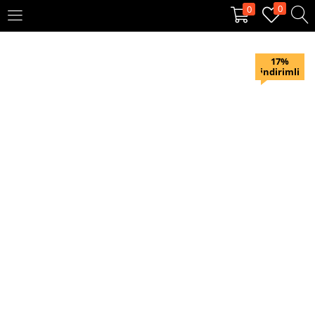
0
0
OTURUM AÇ
KAYIT OL
17%
indirimli
Giriş yapmak için kullanıcı adınızı ve şifrenizi girin.
Beni hatırla
Oturum Aç
Şifremi unuttum?
Veya ile giriş yapın