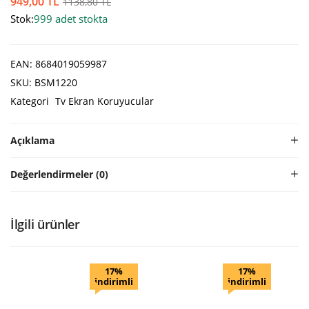
949,00
TL
1138,80
TL
Stok:
999 adet stokta
EAN:
8684019059987
SKU:
BSM1220
Kategori
Tv Ekran Koruyucular
Açıklama
Değerlendirmeler (0)
İlgili ürünler
17%
17%
indirimli
indirimli