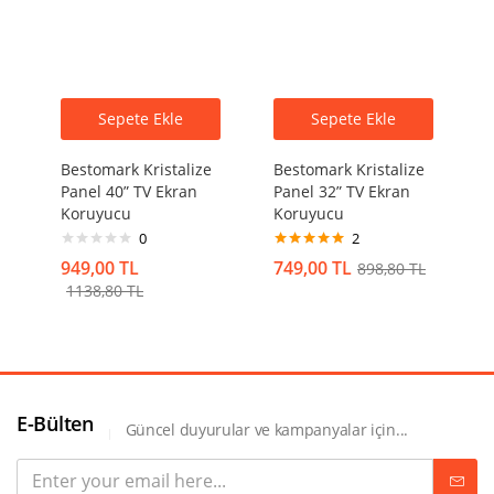
Sepete Ekle
Sepete Ekle
Bestomark Kristalize
Bestomark Kristalize
Panel 40” TV Ekran
Panel 32” TV Ekran
Koruyucu
Koruyucu
0
2
5 üzerinden
949,00
TL
749,00
TL
898,80
TL
5.00
oy aldı
1138,80
TL
E-Bülten
Güncel duyurular ve kampanyalar için...