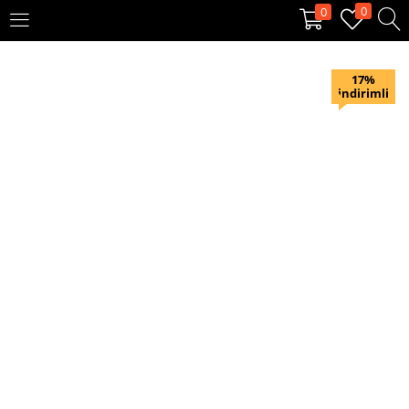
0
0
OTURUM AÇ
KAYIT OL
17%
indirimli
Giriş yapmak için kullanıcı adınızı ve şifrenizi girin.
Beni hatırla
Oturum Aç
Şifremi unuttum?
Veya ile giriş yapın