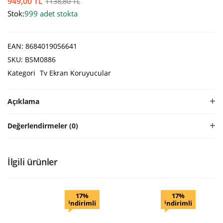
949,00
TL
1138,80
TL
Stok:
999 adet stokta
EAN:
8684019056641
SKU:
BSM0886
Kategori
Tv Ekran Koruyucular
Açıklama
Değerlendirmeler (0)
İlgili ürünler
17%
17%
indirimli
indirimli