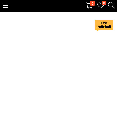
0
0
OTURUM AÇ
KAYIT OL
17%
indirimli
Giriş yapmak için kullanıcı adınızı ve şifrenizi girin.
Beni hatırla
Oturum Aç
Şifremi unuttum?
Veya ile giriş yapın