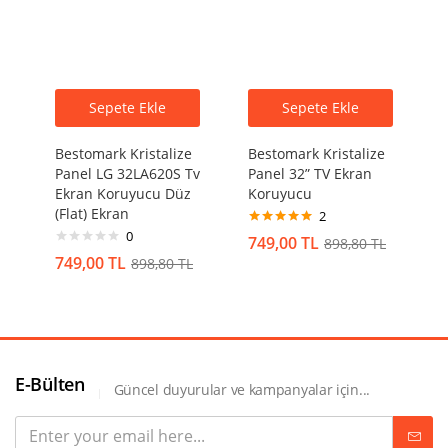
Sepete Ekle
Sepete Ekle
Bestomark Kristalize
Bestomark Kristalize
Panel LG 32LA620S Tv
Panel 32” TV Ekran
Ekran Koruyucu Düz
Koruyucu
(Flat) Ekran
2
0
5 üzerinden
749,00
TL
898,80
TL
5.00
oy aldı
749,00
TL
898,80
TL
E-Bülten
Güncel duyurular ve kampanyalar için...