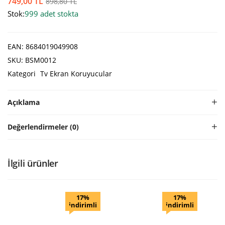
749,00
TL
898,80
TL
Stok:
999 adet stokta
EAN:
8684019049908
SKU:
BSM0012
Kategori
Tv Ekran Koruyucular
Açıklama
Değerlendirmeler (0)
İlgili ürünler
17%
17%
indirimli
indirimli