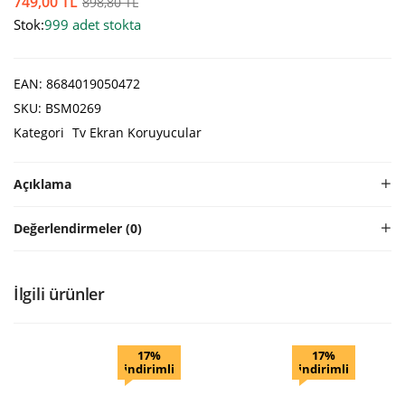
749,00
TL
898,80
TL
Stok:
999 adet stokta
EAN:
8684019050472
SKU:
BSM0269
Kategori
Tv Ekran Koruyucular
Açıklama
Değerlendirmeler (0)
İlgili ürünler
17%
17%
indirimli
indirimli