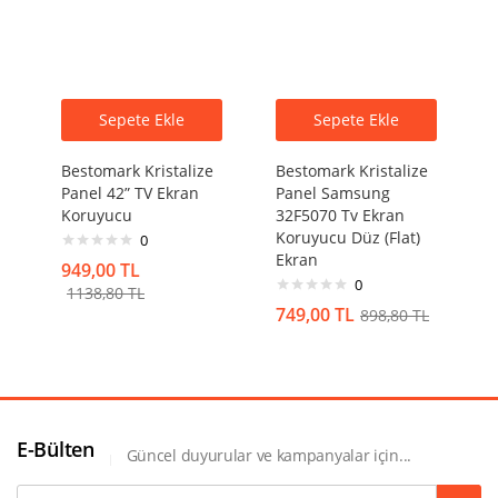
Sepete Ekle
Sepete Ekle
Bestomark Kristalize
Bestomark Kristalize
Panel 42” TV Ekran
Panel Samsung
Koruyucu
32F5070 Tv Ekran
Koruyucu Düz (Flat)
0
Ekran
949,00
TL
0
1138,80
TL
749,00
TL
898,80
TL
E-Bülten
Güncel duyurular ve kampanyalar için...