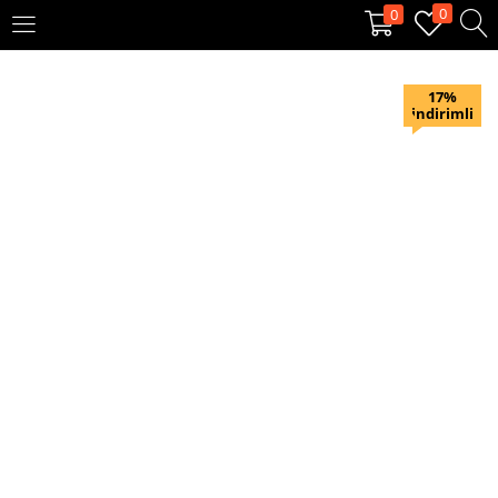
0
0
OTURUM AÇ
KAYIT OL
17%
indirimli
Giriş yapmak için kullanıcı adınızı ve şifrenizi girin.
Beni hatırla
Oturum Aç
Şifremi unuttum?
Veya ile giriş yapın