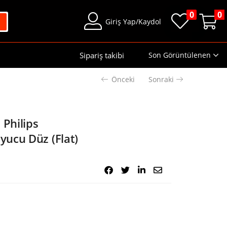
0
0
Giriş Yap/Kaydol
Sipariş takibi
Son Görüntülenen
Önceki
Sonraki
 Philips
ucu Düz (Flat)