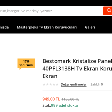
mızda
Masterpleks Tv Ekran Koruyucuları
Galeri
Bestomark Kristalize Panel
17%
indirimli
40PFL3138H Tv Ekran Koruy
Ekran
Değerlendirmeler
Satıldı:
0
949,00
TL
1138,80
TL
Stok:
999 adet stokta