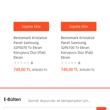
Sepete Ekle
Sepete Ekle
Bestomark Kristalize
Bestomark Kristalize
Panel Samsung
Panel Samsung
32F5070 Tv Ekran
32F6100 Tv Ekran
Koruyucu Düz (Flat)
Koruyucu Düz (Flat)
Ekran
Ekran
0
0
749,00
TL
749,00
TL
898,80
TL
898,80
TL
E-Bülten
Güncel duyurular ve kampanyalar için...