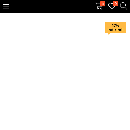
0
0
OTURUM AÇ
KAYIT OL
17%
indirimli
Giriş yapmak için kullanıcı adınızı ve şifrenizi girin.
Beni hatırla
Oturum Aç
Şifremi unuttum?
Veya ile giriş yapın