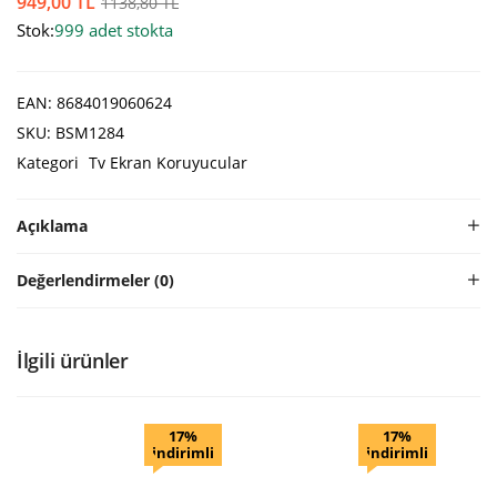
949,00
TL
1138,80
TL
Stok:
999 adet stokta
EAN:
8684019060624
SKU:
BSM1284
Kategori
Tv Ekran Koruyucular
Açıklama
Değerlendirmeler (0)
İlgili ürünler
17%
17%
indirimli
indirimli