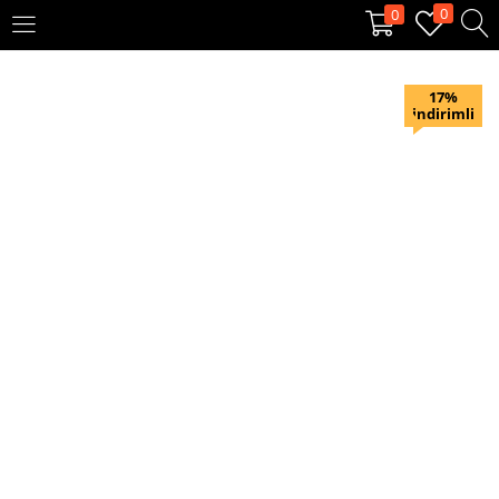
0
0
OTURUM AÇ
KAYIT OL
17%
indirimli
Giriş yapmak için kullanıcı adınızı ve şifrenizi girin.
Beni hatırla
Oturum Aç
Şifremi unuttum?
Veya ile giriş yapın