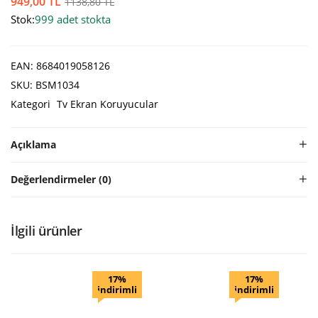
949,00
TL
1138,80
TL
Stok:
999 adet stokta
EAN:
8684019058126
SKU:
BSM1034
Kategori
Tv Ekran Koruyucular
Açıklama
Değerlendirmeler (0)
İlgili ürünler
17%
17%
indirimli
indirimli