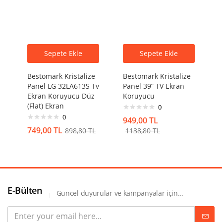
Sepete Ekle
Sepete Ekle
Bestomark Kristalize
Bestomark Kristalize
Panel LG 32LA613S Tv
Panel 39” TV Ekran
Ekran Koruyucu Düz
Koruyucu
(Flat) Ekran
0
0
949,00
TL
749,00
TL
898,80
TL
1138,80
TL
E-Bülten
Güncel duyurular ve kampanyalar için...