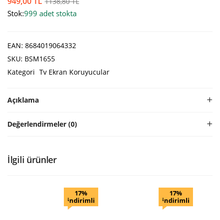
949,00
TL
1138,80
TL
Stok:
999 adet stokta
EAN:
8684019064332
SKU:
BSM1655
Kategori
Tv Ekran Koruyucular
Açıklama
Değerlendirmeler (0)
İlgili ürünler
17%
17%
indirimli
indirimli