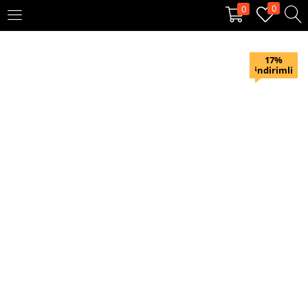
0
0
OTURUM AÇ
KAYIT OL
17%
indirimli
Giriş yapmak için kullanıcı adınızı ve şifrenizi girin.
Beni hatırla
Oturum Aç
Şifremi unuttum?
Veya ile giriş yapın