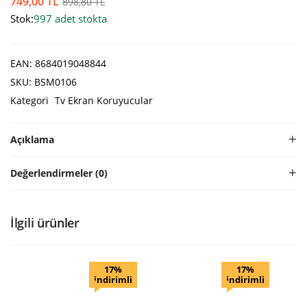
749,00
TL
898,80
TL
Stok:
997 adet stokta
EAN:
8684019048844
SKU:
BSM0106
Kategori
Tv Ekran Koruyucular
Açıklama
Değerlendirmeler (0)
İlgili ürünler
17%
17%
indirimli
indirimli