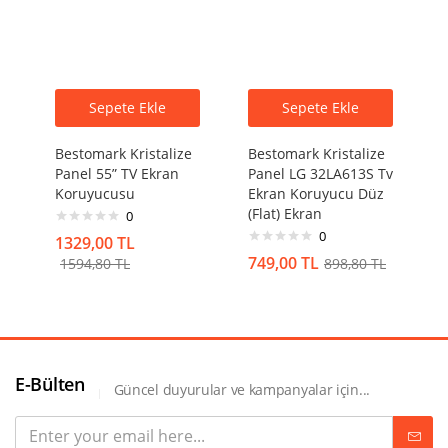
Sepete Ekle
Sepete Ekle
Bestomark Kristalize
Bestomark Kristalize
Panel 55” TV Ekran
Panel LG 32LA613S Tv
Koruyucusu
Ekran Koruyucu Düz
(Flat) Ekran
0
0
1329,00
TL
749,00
TL
1594,80
TL
898,80
TL
E-Bülten
Güncel duyurular ve kampanyalar için...