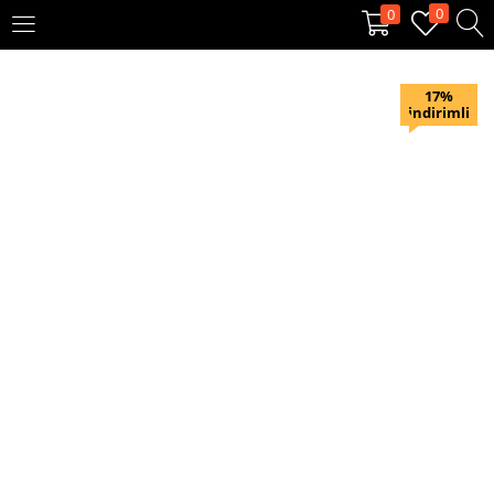
0
0
OTURUM AÇ
KAYIT OL
17%
indirimli
Giriş yapmak için kullanıcı adınızı ve şifrenizi girin.
Beni hatırla
Oturum Aç
Şifremi unuttum?
Veya ile giriş yapın