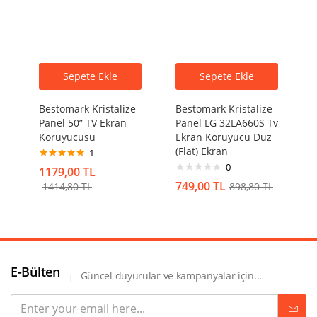
Sepete Ekle
Sepete Ekle
Bestomark Kristalize
Bestomark Kristalize
Panel 50” TV Ekran
Panel LG 32LA660S Tv
Koruyucusu
Ekran Koruyucu Düz
(Flat) Ekran
1
0
5 üzerinden
1179,00
TL
5.00
oy aldı
749,00
TL
1414,80
TL
898,80
TL
E-Bülten
Güncel duyurular ve kampanyalar için...