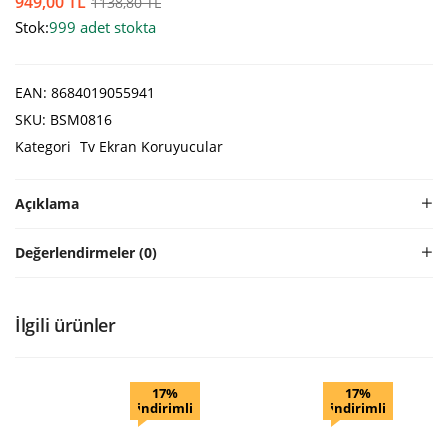
949,00
TL
1138,80
TL
Stok:
999 adet stokta
EAN:
8684019055941
SKU:
BSM0816
Kategori
Tv Ekran Koruyucular
Açıklama
Değerlendirmeler (0)
İlgili ürünler
17%
17%
indirimli
indirimli