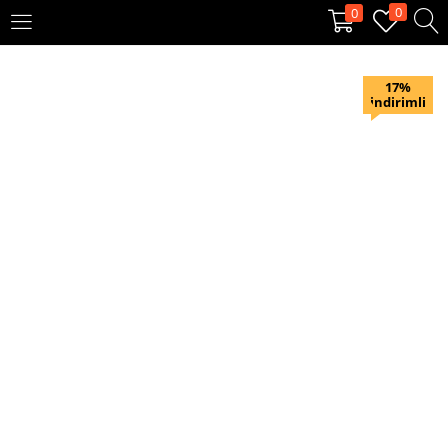
0
0
OTURUM AÇ
KAYIT OL
17%
indirimli
Giriş yapmak için kullanıcı adınızı ve şifrenizi girin.
Beni hatırla
Oturum Aç
Şifremi unuttum?
Veya ile giriş yapın