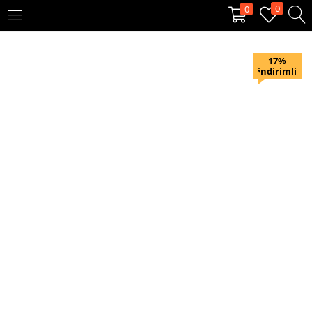
0
0
OTURUM AÇ
KAYIT OL
17%
indirimli
Giriş yapmak için kullanıcı adınızı ve şifrenizi girin.
Beni hatırla
Oturum Aç
Şifremi unuttum?
Veya ile giriş yapın