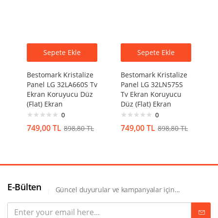
Sepete Ekle
Sepete Ekle
Bestomark Kristalize
Bestomark Kristalize
Panel LG 32LA660S Tv
Panel LG 32LN575S
Ekran Koruyucu Düz
Tv Ekran Koruyucu
(Flat) Ekran
Düz (Flat) Ekran
0
0
749,00
TL
749,00
TL
898,80
TL
898,80
TL
E-Bülten
Güncel duyurular ve kampanyalar için...