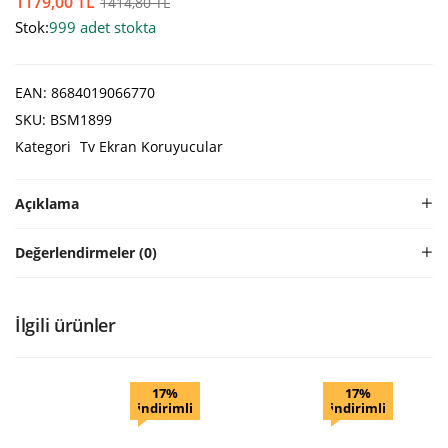
1179,00
TL
1414,80
TL
Stok:
999 adet stokta
EAN:
8684019066770
SKU:
BSM1899
Kategori
Tv Ekran Koruyucular
Açıklama
Değerlendirmeler (0)
İlgili ürünler
17%
17%
indirimli
indirimli