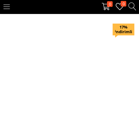
0
0
OTURUM AÇ
KAYIT OL
17%
indirimli
Giriş yapmak için kullanıcı adınızı ve şifrenizi girin.
Beni hatırla
Oturum Aç
Şifremi unuttum?
Veya ile giriş yapın