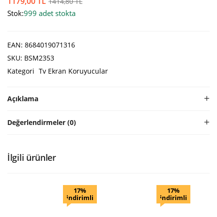
1179,00
TL
1414,80
TL
Stok:
999 adet stokta
EAN:
8684019071316
SKU:
BSM2353
Kategori
Tv Ekran Koruyucular
Açıklama
Değerlendirmeler (0)
İlgili ürünler
17%
17%
indirimli
indirimli