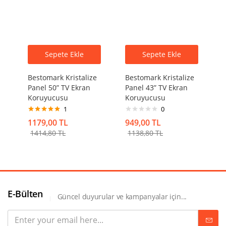
Sepete Ekle
Sepete Ekle
Bestomark Kristalize
Bestomark Kristalize
Panel 50” TV Ekran
Panel 43” TV Ekran
Koruyucusu
Koruyucusu
1
0
5 üzerinden
1179,00
TL
949,00
TL
5.00
oy aldı
1414,80
TL
1138,80
TL
E-Bülten
Güncel duyurular ve kampanyalar için...