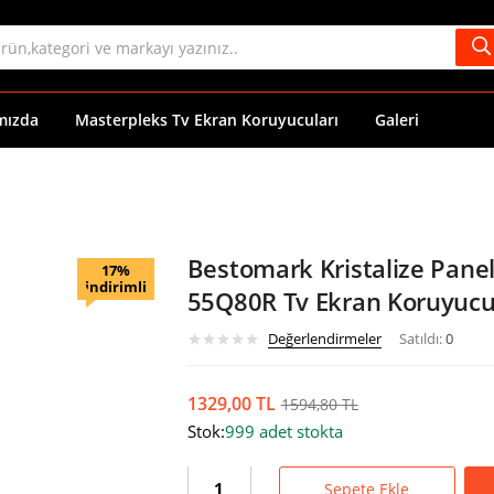
mızda
Masterpleks Tv Ekran Koruyucuları
Galeri
Bestomark Kristalize Pan
17%
indirimli
55Q80R Tv Ekran Koruyucu 
Değerlendirmeler
Satıldı:
0
1329,00
TL
1594,80
TL
Stok:
999 adet stokta
Sepete Ekle