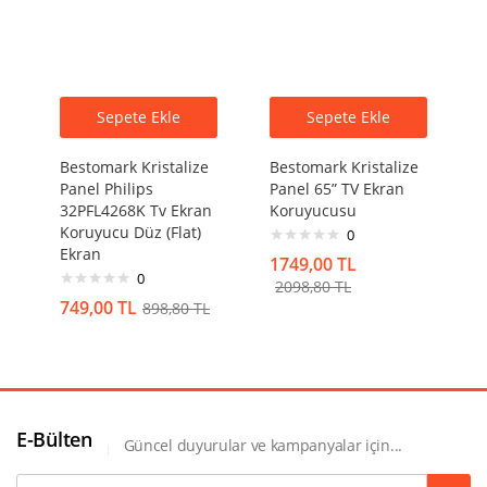
Sepete Ekle
Sepete Ekle
Bestomark Kristalize
Bestomark Kristalize
Panel Philips
Panel 65” TV Ekran
32PFL4268K Tv Ekran
Koruyucusu
Koruyucu Düz (Flat)
0
Ekran
1749,00
TL
0
2098,80
TL
749,00
TL
898,80
TL
E-Bülten
Güncel duyurular ve kampanyalar için...