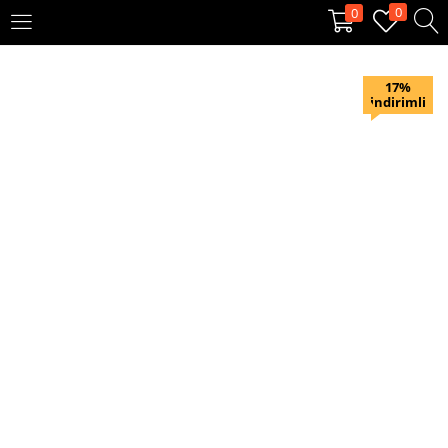
0
0
OTURUM AÇ
KAYIT OL
17%
indirimli
Giriş yapmak için kullanıcı adınızı ve şifrenizi girin.
Beni hatırla
Oturum Aç
Şifremi unuttum?
Veya ile giriş yapın