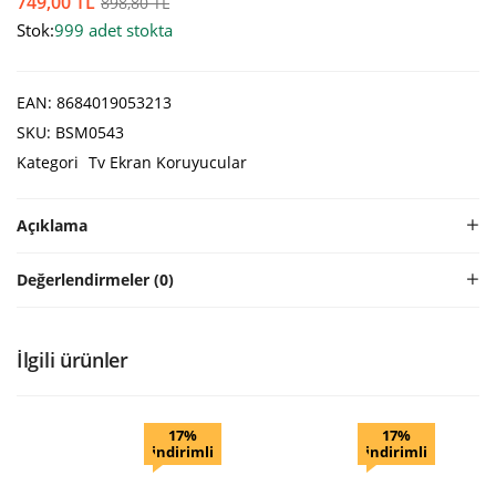
749,00
TL
898,80
TL
Stok:
999 adet stokta
EAN:
8684019053213
SKU:
BSM0543
Kategori
Tv Ekran Koruyucular
Açıklama
Değerlendirmeler (0)
İlgili ürünler
17%
17%
indirimli
indirimli