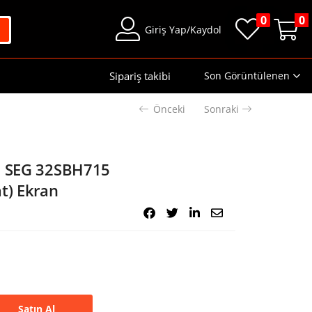
0
0
Giriş Yap/Kaydol
Sipariş takibi
Son Görüntülenen
Önceki
Sonraki
el SEG 32SBH715
t) Ekran
Satın Al