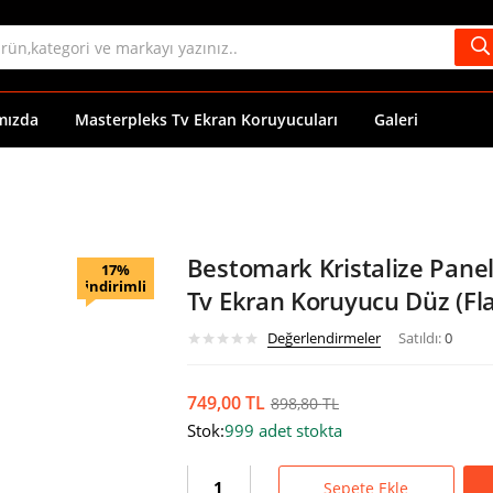
mızda
Masterpleks Tv Ekran Koruyucuları
Galeri
Bestomark Kristalize Pan
17%
indirimli
Tv Ekran Koruyucu Düz (Fla
Değerlendirmeler
Satıldı:
0
749,00
TL
898,80
TL
Stok:
999 adet stokta
Sepete Ekle