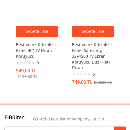
Sepete Ekle
Sepete Ekle
Bestomark Kristalize
Bestomark Kristalize
Panel 40” TV Ekran
Panel Samsung
Koruyucu
32F4500 Tv Ekran
Koruyucu Düz (Flat)
0
Ekran
949,00
TL
0
1138,80
TL
749,00
TL
898,80
TL
E-Bülten
Güncel duyurular ve kampanyalar için...