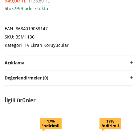
949,00
TL
1138,80
TL
Stok:
999 adet stokta
EAN:
8684019059147
SKU:
BSM1136
Kategori
Tv Ekran Koruyucular
Açıklama
Değerlendirmeler (0)
İlgili ürünler
17%
17%
indirimli
indirimli