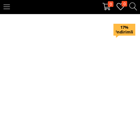
0
0
OTURUM AÇ
KAYIT OL
17%
indirimli
Giriş yapmak için kullanıcı adınızı ve şifrenizi girin.
Beni hatırla
Oturum Aç
Şifremi unuttum?
Veya ile giriş yapın