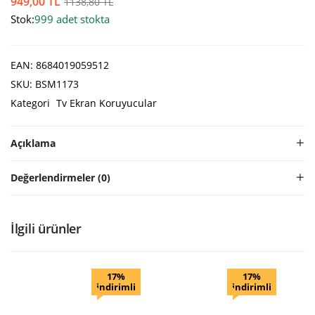
949,00
TL
1138,80
TL
Stok:
999 adet stokta
EAN:
8684019059512
SKU:
BSM1173
Kategori
Tv Ekran Koruyucular
Açıklama
Değerlendirmeler (0)
İlgili ürünler
17%
17%
indirimli
indirimli