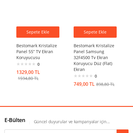
Sepete Ekle
Sepete Ekle
Bestomark Kristalize
Bestomark Kristalize
Panel 55” TV Ekran
Panel Samsung
Koruyucusu
32F4500 Tv Ekran
Koruyucu Düz (Flat)
0
Ekran
1329,00
TL
0
1594,80
TL
749,00
TL
898,80
TL
E-Bülten
Güncel duyurular ve kampanyalar için...