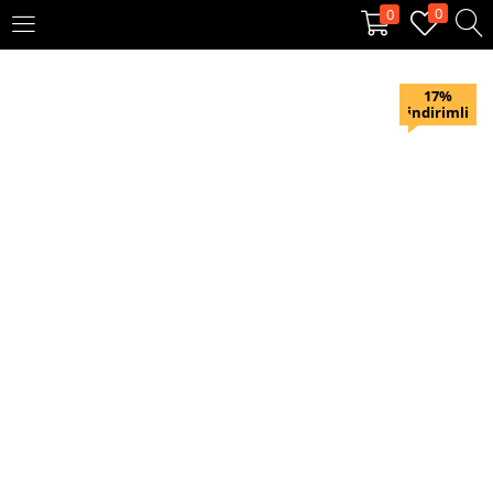
0
0
OTURUM AÇ
KAYIT OL
17%
indirimli
Giriş yapmak için kullanıcı adınızı ve şifrenizi girin.
Beni hatırla
Oturum Aç
Şifremi unuttum?
Veya ile giriş yapın