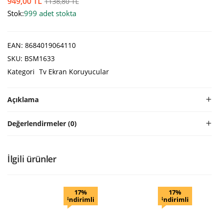
949,00
TL
1138,80
TL
Stok:
999 adet stokta
EAN:
8684019064110
SKU:
BSM1633
Kategori
Tv Ekran Koruyucular
Açıklama
Değerlendirmeler (0)
İlgili ürünler
17%
17%
indirimli
indirimli