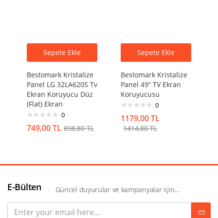
Sepete Ekle
Sepete Ekle
Bestomark Kristalize
Bestomark Kristalize
Panel LG 32LA620S Tv
Panel 49” TV Ekran
Ekran Koruyucu Düz
Koruyucusu
(Flat) Ekran
0
0
1179,00
TL
749,00
TL
898,80
TL
1414,80
TL
E-Bülten
Güncel duyurular ve kampanyalar için...