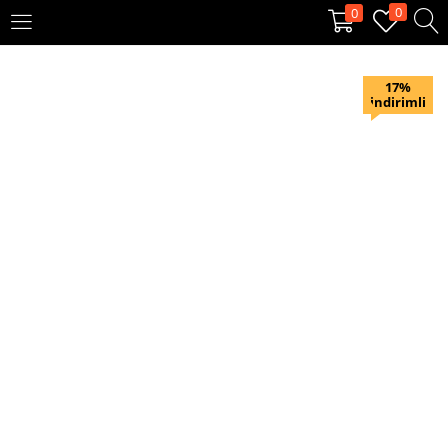
0
0
OTURUM AÇ
KAYIT OL
17%
indirimli
Giriş yapmak için kullanıcı adınızı ve şifrenizi girin.
Beni hatırla
Oturum Aç
Şifremi unuttum?
Veya ile giriş yapın