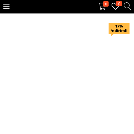
0
0
OTURUM AÇ
KAYIT OL
17%
indirimli
Giriş yapmak için kullanıcı adınızı ve şifrenizi girin.
Beni hatırla
Oturum Aç
Şifremi unuttum?
Veya ile giriş yapın