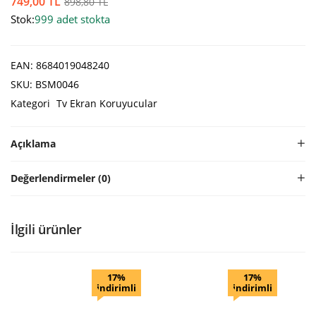
749,00
TL
898,80
TL
Stok:
999 adet stokta
EAN:
8684019048240
SKU:
BSM0046
Kategori
Tv Ekran Koruyucular
Açıklama
Değerlendirmeler (0)
İlgili ürünler
17%
17%
indirimli
indirimli