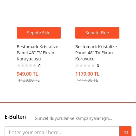
Sepete Ekle
Sepete Ekle
Bestomark Kristalize
Bestomark Kristalize
Panel 43” TV Ekran
Panel 48” TV Ekran
Koruyucusu
Koruyucu
0
0
949,00
TL
1179,00
TL
1138,80
TL
1414,80
TL
E-Bülten
Güncel duyurular ve kampanyalar için...