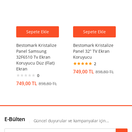
Sepete Ekle
Sepete Ekle
Bestomark Kristalize
Bestomark Kristalize
Panel Samsung
Panel 32” TV Ekran
32F6510 Tv Ekran
Koruyucu
Koruyucu Düz (Flat)
2
Ekran
5 üzerinden
749,00
TL
898,80
TL
5.00
oy aldı
0
749,00
TL
898,80
TL
E-Bülten
Güncel duyurular ve kampanyalar için...