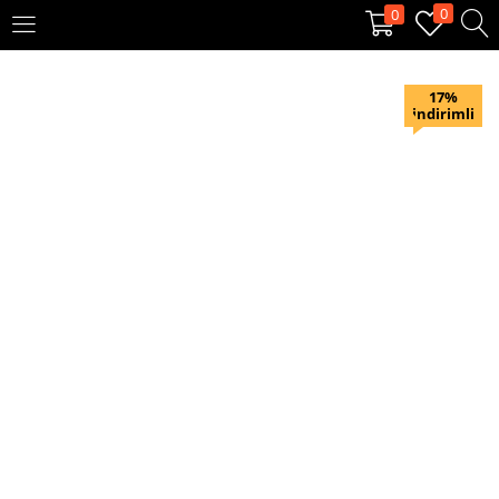
0
0
OTURUM AÇ
KAYIT OL
17%
indirimli
Giriş yapmak için kullanıcı adınızı ve şifrenizi girin.
Beni hatırla
Oturum Aç
Şifremi unuttum?
Veya ile giriş yapın