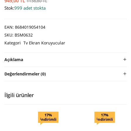
949,00
TL
1138,80
TL
Stok:
999 adet stokta
EAN:
8684019054104
SKU:
BSM0632
Kategori
Tv Ekran Koruyucular
Açıklama
Değerlendirmeler (0)
İlgili ürünler
17%
17%
indirimli
indirimli