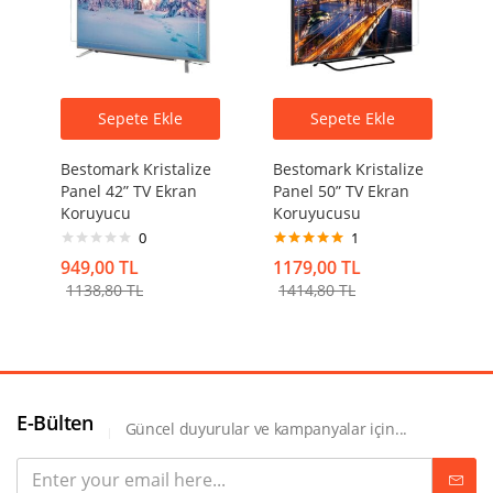
Sepete Ekle
Sepete Ekle
Bestomark Kristalize
Bestomark Kristalize
Panel 42” TV Ekran
Panel 50” TV Ekran
Koruyucu
Koruyucusu
0
1
5 üzerinden
949,00
TL
1179,00
TL
5.00
oy aldı
1138,80
TL
1414,80
TL
E-Bülten
Güncel duyurular ve kampanyalar için...