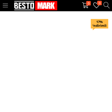
0
0
OTURUM AÇ
KAYIT OL
17%
indirimli
Giriş yapmak için kullanıcı adınızı ve şifrenizi girin.
Beni hatırla
Oturum Aç
Şifremi unuttum?
Veya ile giriş yapın