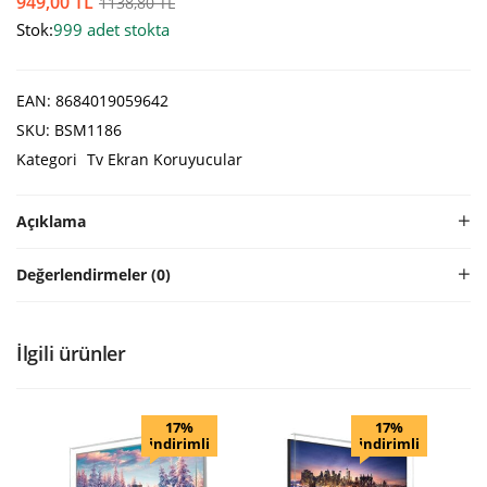
949,00
TL
1138,80
TL
Stok:
999 adet stokta
EAN:
8684019059642
SKU:
BSM1186
Kategori
Tv Ekran Koruyucular
Açıklama
Değerlendirmeler (0)
İlgili ürünler
17%
17%
indirimli
indirimli