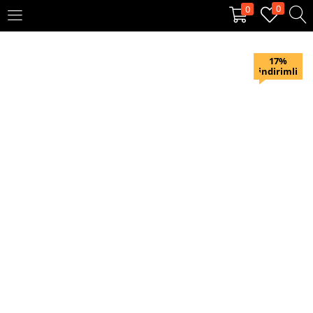
0
0
OTURUM AÇ
KAYIT OL
17%
indirimli
Giriş yapmak için kullanıcı adınızı ve şifrenizi girin.
Beni hatırla
Oturum Aç
Şifremi unuttum?
Veya ile giriş yapın