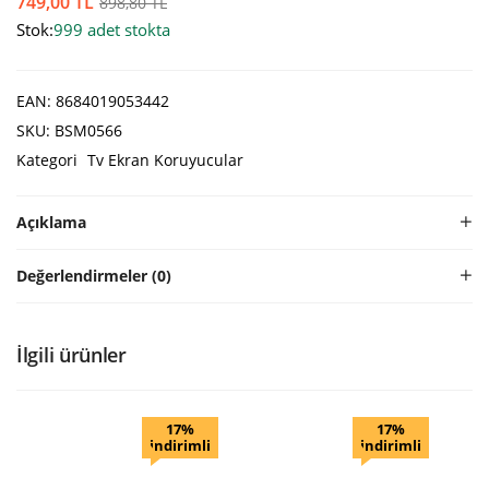
749,00
TL
898,80
TL
Stok:
999 adet stokta
EAN:
8684019053442
SKU:
BSM0566
Kategori
Tv Ekran Koruyucular
Açıklama
Değerlendirmeler (0)
İlgili ürünler
17%
17%
indirimli
indirimli