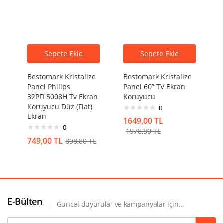
Sepete Ekle
Sepete Ekle
Bestomark Kristalize
Bestomark Kristalize
Panel Philips
Panel 60” TV Ekran
32PFL5008H Tv Ekran
Koruyucu
Koruyucu Düz (Flat)
0
Ekran
1649,00
TL
0
1978,80
TL
749,00
TL
898,80
TL
E-Bülten
Güncel duyurular ve kampanyalar için...