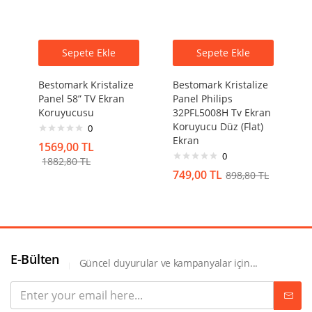
Sepete Ekle
Sepete Ekle
Bestomark Kristalize
Bestomark Kristalize
Panel 58” TV Ekran
Panel Philips
Koruyucusu
32PFL5008H Tv Ekran
Koruyucu Düz (Flat)
0
Ekran
1569,00
TL
0
1882,80
TL
749,00
TL
898,80
TL
E-Bülten
Güncel duyurular ve kampanyalar için...