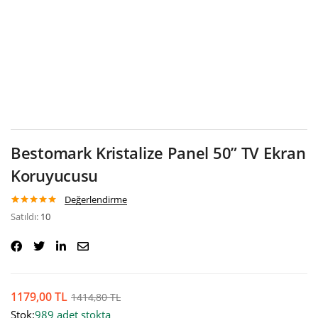
Google
Bestomark Kristalize Panel 50” TV Ekran
Koruyucusu
Değerlendirme
1
müşteri
Satıldı:
10
puanına
dayanarak 5
üzerinden
5.00
puan
aldı
1179,00
TL
1414,80
TL
Stok:
989 adet stokta