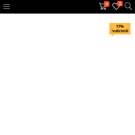
0
0
OTURUM AÇ
KAYIT OL
17%
indirimli
Giriş yapmak için kullanıcı adınızı ve şifrenizi girin.
Beni hatırla
Oturum Aç
Şifremi unuttum?
Veya ile giriş yapın