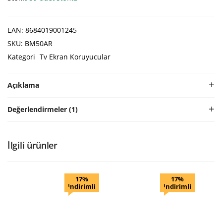
EAN:
8684019001245
SKU:
BM50AR
Kategori
Tv Ekran Koruyucular
Açıklama
Değerlendirmeler (1)
İlgili ürünler
17%
17%
indirimli
indirimli