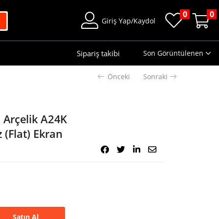
0
0
Giriş Yap/Kaydol
Sipariş takibi
Son Görüntülenen
Önceki
Sonraki
 Arçelik A24K
(Flat) Ekran
Satın Al