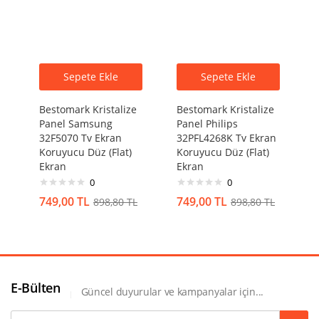
Sepete Ekle
Sepete Ekle
Bestomark Kristalize
Bestomark Kristalize
Panel Samsung
Panel Philips
32F5070 Tv Ekran
32PFL4268K Tv Ekran
Koruyucu Düz (Flat)
Koruyucu Düz (Flat)
Ekran
Ekran
0
0
749,00
TL
749,00
TL
898,80
TL
898,80
TL
E-Bülten
Güncel duyurular ve kampanyalar için...