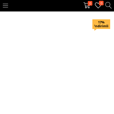
0
0
OTURUM AÇ
KAYIT OL
17%
indirimli
Giriş yapmak için kullanıcı adınızı ve şifrenizi girin.
Beni hatırla
Oturum Aç
Şifremi unuttum?
Veya ile giriş yapın