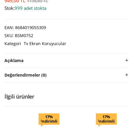
949,00
TL
1138,80
TL
Stok:
999 adet stokta
EAN:
8684019055309
SKU:
BSM0752
Kategori
Tv Ekran Koruyucular
Açıklama
Değerlendirmeler (0)
İlgili ürünler
17%
17%
indirimli
indirimli