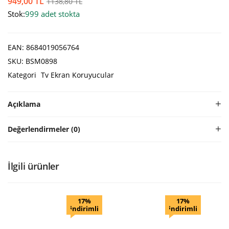
949,00
TL
1138,80
TL
Stok:
999 adet stokta
EAN:
8684019056764
SKU:
BSM0898
Kategori
Tv Ekran Koruyucular
Açıklama
Değerlendirmeler (0)
İlgili ürünler
17%
17%
indirimli
indirimli