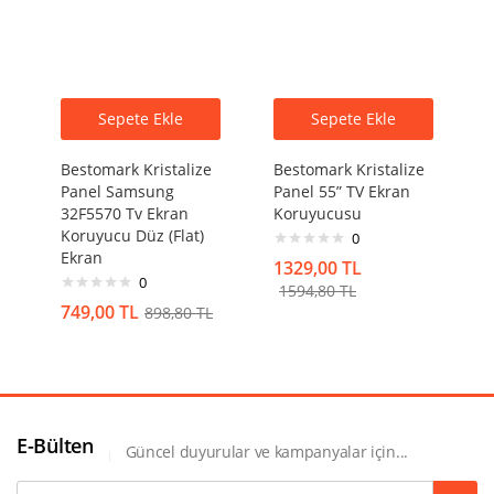
Sepete Ekle
Sepete Ekle
Bestomark Kristalize
Bestomark Kristalize
Panel Samsung
Panel 55” TV Ekran
32F5570 Tv Ekran
Koruyucusu
Koruyucu Düz (Flat)
0
Ekran
1329,00
TL
0
1594,80
TL
749,00
TL
898,80
TL
E-Bülten
Güncel duyurular ve kampanyalar için...