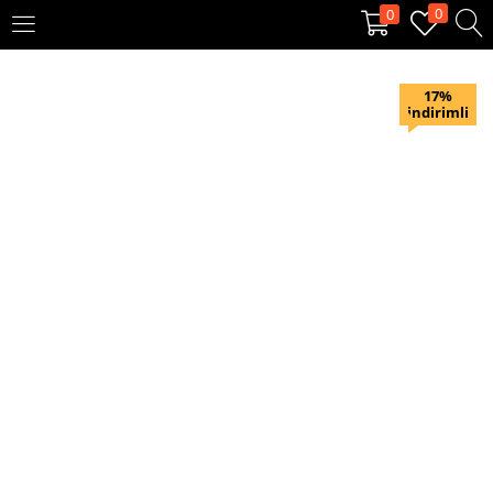
0
0
OTURUM AÇ
KAYIT OL
17%
indirimli
Giriş yapmak için kullanıcı adınızı ve şifrenizi girin.
Beni hatırla
Oturum Aç
Şifremi unuttum?
Veya ile giriş yapın