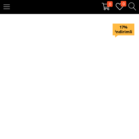
0
0
OTURUM AÇ
KAYIT OL
17%
indirimli
Giriş yapmak için kullanıcı adınızı ve şifrenizi girin.
Beni hatırla
Oturum Aç
Şifremi unuttum?
Veya ile giriş yapın