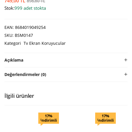
749,00
TL
898,80
TL
Stok:
999 adet stokta
EAN:
8684019049254
SKU:
BSM0147
Kategori
Tv Ekran Koruyucular
Açıklama
Değerlendirmeler (0)
İlgili ürünler
17%
17%
indirimli
indirimli