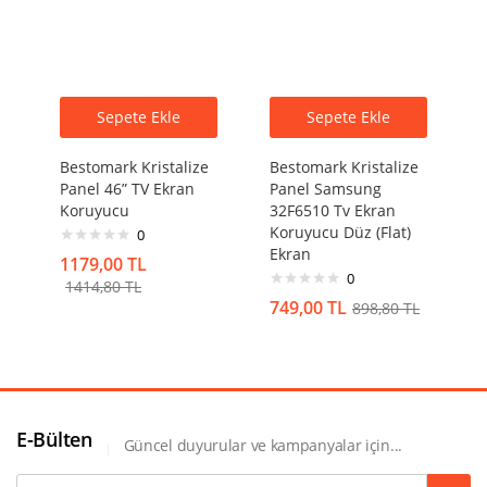
Sepete Ekle
Sepete Ekle
Bestomark Kristalize
Bestomark Kristalize
Panel 46” TV Ekran
Panel Samsung
Koruyucu
32F6510 Tv Ekran
Koruyucu Düz (Flat)
0
Ekran
1179,00
TL
0
1414,80
TL
749,00
TL
898,80
TL
E-Bülten
Güncel duyurular ve kampanyalar için...