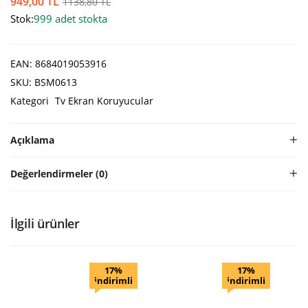
949,00
TL
1138,80
TL
Stok:
999 adet stokta
EAN:
8684019053916
SKU:
BSM0613
Kategori
Tv Ekran Koruyucular
Açıklama
Değerlendirmeler (0)
İlgili ürünler
17%
17%
indirimli
indirimli