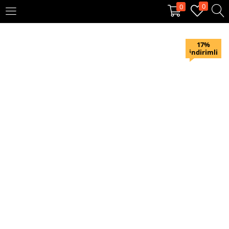
0
0
OTURUM AÇ
KAYIT OL
17%
indirimli
Giriş yapmak için kullanıcı adınızı ve şifrenizi girin.
Beni hatırla
Oturum Aç
Şifremi unuttum?
Veya ile giriş yapın