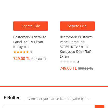
Sepete Ekle
Sepete Ekle
Bestomark Kristalize
Bestomark Kristalize
Panel 32” TV Ekran
Panel Samsung
Koruyucu
32F6510 Tv Ekran
Koruyucu Düz (Flat)
2
Ekran
5 üzerinden
749,00
TL
898,80
TL
5.00
oy aldı
0
749,00
TL
898,80
TL
E-Bülten
Güncel duyurular ve kampanyalar için...