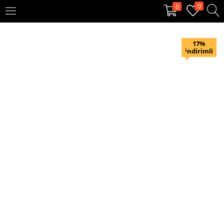
0
0
OTURUM AÇ
KAYIT OL
17%
indirimli
Giriş yapmak için kullanıcı adınızı ve şifrenizi girin.
Beni hatırla
Oturum Aç
Şifremi unuttum?
Veya ile giriş yapın