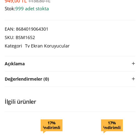
949,00
TL
1138,80
TL
Stok:
999 adet stokta
EAN:
8684019064301
SKU:
BSM1652
Kategori
Tv Ekran Koruyucular
Açıklama
Değerlendirmeler (0)
İlgili ürünler
17%
17%
indirimli
indirimli