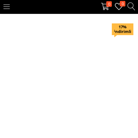
0
0
OTURUM AÇ
KAYIT OL
17%
indirimli
Giriş yapmak için kullanıcı adınızı ve şifrenizi girin.
Beni hatırla
Oturum Aç
Şifremi unuttum?
Veya ile giriş yapın