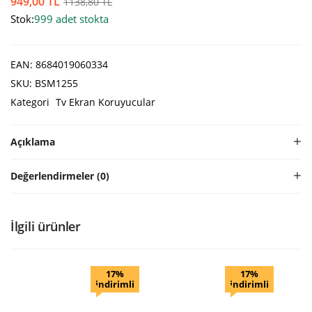
949,00
TL
1138,80
TL
Stok:
999 adet stokta
EAN:
8684019060334
SKU:
BSM1255
Kategori
Tv Ekran Koruyucular
Açıklama
Değerlendirmeler (0)
İlgili ürünler
17%
17%
indirimli
indirimli