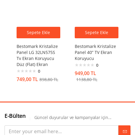
Sepete Ekle
Sepete Ekle
Bestomark Kristalize
Bestomark Kristalize
Panel LG 32LN575S
Panel 40” TV Ekran
Tv Ekran Koruyucu
Koruyucu
Düz (Flat) Ekran
0
0
949,00
TL
749,00
TL
898,80
TL
1138,80
TL
E-Bülten
Güncel duyurular ve kampanyalar için...