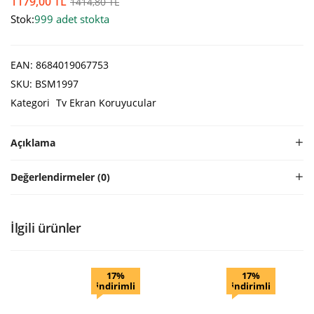
1179,00
TL
1414,80
TL
Stok:
999 adet stokta
EAN:
8684019067753
SKU:
BSM1997
Kategori
Tv Ekran Koruyucular
Açıklama
Değerlendirmeler (0)
İlgili ürünler
17%
17%
indirimli
indirimli