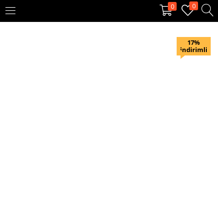
0
0
OTURUM AÇ
KAYIT OL
17%
indirimli
Giriş yapmak için kullanıcı adınızı ve şifrenizi girin.
Beni hatırla
Oturum Aç
Şifremi unuttum?
Veya ile giriş yapın