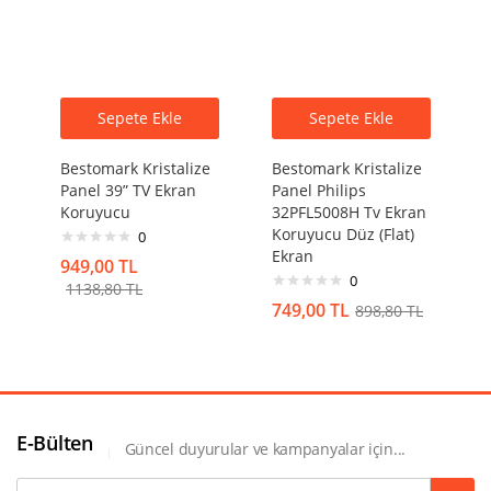
Sepete Ekle
Sepete Ekle
Bestomark Kristalize
Bestomark Kristalize
Panel 39” TV Ekran
Panel Philips
Koruyucu
32PFL5008H Tv Ekran
Koruyucu Düz (Flat)
0
Ekran
949,00
TL
0
1138,80
TL
749,00
TL
898,80
TL
E-Bülten
Güncel duyurular ve kampanyalar için...